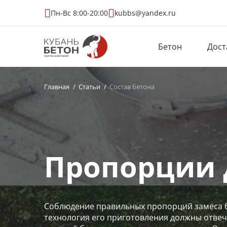
Пн-Вс 8:00-20:00
kubbs@yandex.ru
Бетон
Дост
Главная
Статьи
Состав бетона
Пропорции 
Соблюдение правильных пропорций замеса бе
технология его приготовления должны отвеча