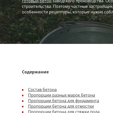
готовый бетон
заводского производства. Особ
строительства. Поэтому частные застройщик
особенности рецептуры, которые нужно соб
Содержание
Состав бетона
Пропорции разных марок бетона
Пропорции бетона для фундамента
Пропорции бетона для отмостки
Пропорции бетона для стяжки пола