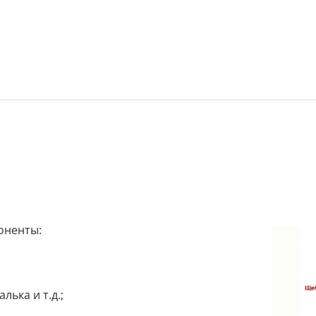
оненты:
ька и т.д.;