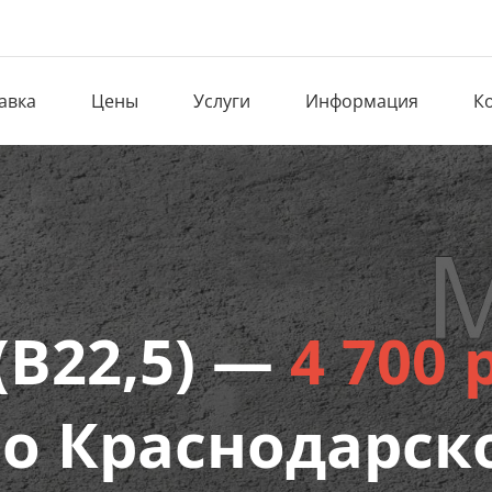
авка
Цены
Услуги
Информация
К
(В22,5) —
4 700 
по Краснодарск