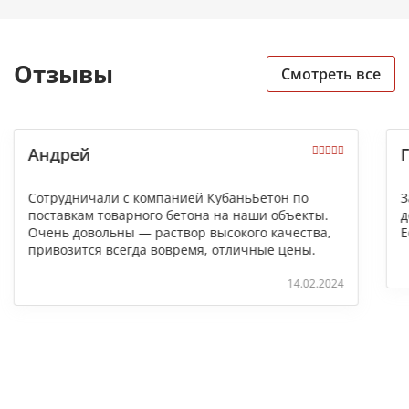
Отзывы
Смотреть все
Андрей
Сотрудничали с компанией КубаньБетон по
З
поставкам товарного бетона на наши объекты.
д
Очень довольны — раствор высокого качества,
Е
привозится всегда вовремя, отличные цены.
14.02.2024