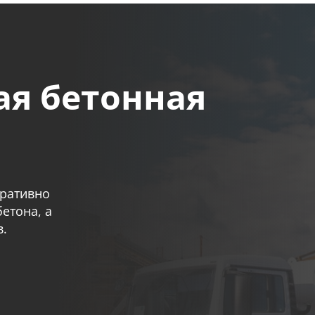
ая бетонная
еративно
етона, а
в.