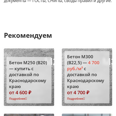
документы — ГОСТы, СНиПы, своды правил и другие.
Рекомендуем
Бетон М300
Бетон М250 (В20)
(В22,5) —
4 700
— купить с
руб./м³
с
доставкой по
доставкой по
Краснодарскому
Краснодарскому
краю
краю
от 4 600 ₽
от 4 700 ₽
Подробнее
Подробнее