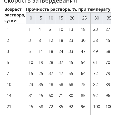
Скорость затвердевания
Возраст
Прочность раствора, %, при температуре
раствора,
0
5
10
15
20
25
30
35
сутки
1
1
4
6
10
13
18
23
27
2
3
8
12
18
23
30
38
45
3
5
11
18
24
33
47
49
58
5
10
19
28
37
45
54
61
70
7
15
25
37
47
55
64
72
79
10
23
35
48
58
68
75
82
89
14
31
45
60
71
80
85
92
96
21
45
58
72
85
92
96
100
100