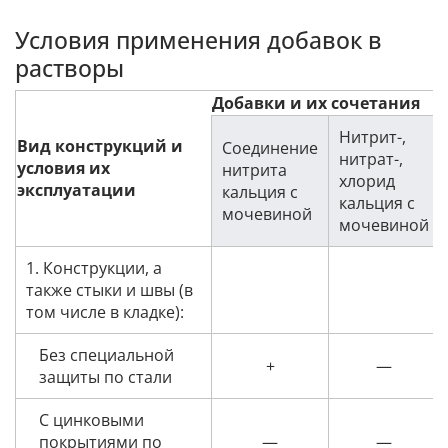
Условия применения добавок в
растворы
Добавки и их сочетания
Нитрит-,
Вид конструкций и
Соединение
нитрат-,
условия их
нитрита
хлорид
эксплуатации
кальция
с
кальция
с
мочевиной
мочевиной
1. Конструкции, а
также стыки и швы (в
том числе в кладке):
Без специальной
+
—
защиты по стали
С цинковыми
покрытиями по
—
—