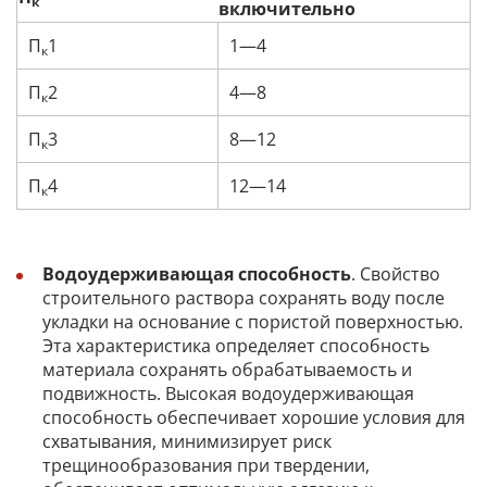
к
включительно
П
1
1—4
к
П
2
4—8
к
П
3
8—12
к
П
4
12—14
к
Водоудерживающая способность
. Свойство
строительного раствора сохранять воду после
укладки на основание с пористой поверхностью.
Эта характеристика определяет способность
материала сохранять обрабатываемость и
подвижность. Высокая водоудерживающая
способность обеспечивает хорошие условия для
схватывания, минимизирует риск
трещинообразования при твердении,