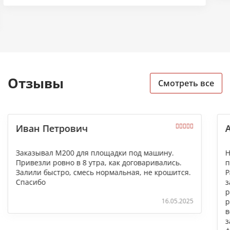
Отзывы
Смотреть все
Иван Петрович
Заказывал М200 для площадки под машину.
Н
Привезли ровно в 8 утра, как договаривались.
п
Залили быстро, смесь нормальная, не крошится.
Р
Спасибо
з
р
16.05.2025
р
в
з